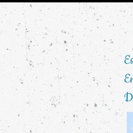
Es
En
Di