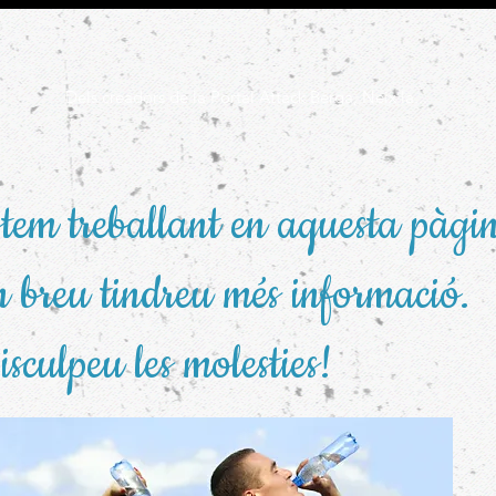
Dels creadors de la Portal Attack Berga, Neix la...
tem treballant en aquesta pàgi
 breu tindreu més informació.
sculpeu les molesties!