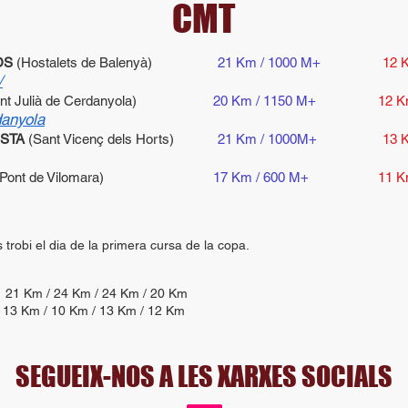
CMT
OS
(Hostalets de Balenyà)
21 Km / 1000 M+
12 
/
ant Julià de Cerdanyola)
20 Km / 1150 M+
12 K
danyola
OSTA
(Sant Vicenç dels Horts)
21 Km / 1000M+
13 
(Pont de Vilomara)
17 Km / 600 M+
11 K
s trobi el dia de la primera cursa de la copa.
 Km / 24 Km / 24 Km / 20 Km
 13 Km / 10 Km / 13 Km / 12 Km
SEGUEIX-NOS A LES XARXES SOCIALS