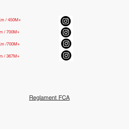
Km / 450M+
m / 700M+
Km /700M+
m / 367M+
Reglament FCA