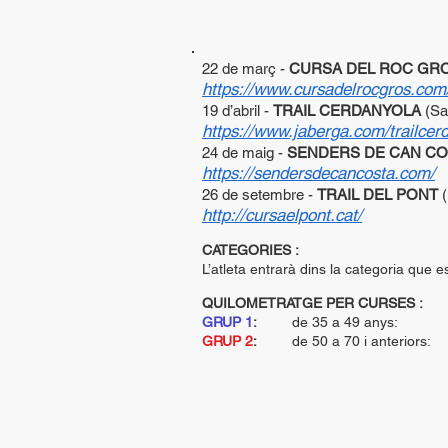
22 de març -
CURSA DEL ROC GR
https://www.cursadelrocgros.com
19 d’abril -
TRAIL CERDANYOLA
(S
https://www.jaberga.com/trailcer
24 de maig -
SENDERS DE CAN C
https://
sendersdecancosta
.com/
26 de setembre -
TRAIL D
EL PONT
http://cursaelpont.cat/
CATEGORIES :
L’atleta entrarà dins la categoria que e
QUILOMETRATGE PER CURSES :
GRUP 1
:
de 35 a 49 anys: 21
GRUP 2
:
de 50 a 70 i anteriors: