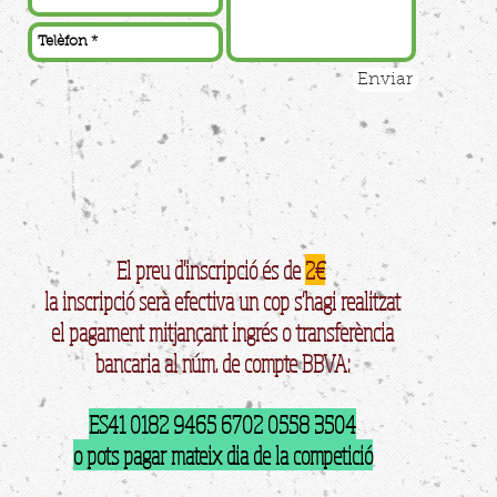
Enviar
El preu d'inscripció és de
2€
la inscripció serà efectiva un cop s'hagi realitzat
el pagament mitjançant ingrés o transferència
bancaria al núm. de compte BBVA:
ES41 0182 9465 6702 0558 3504
o pots pagar mateix dia de la competició