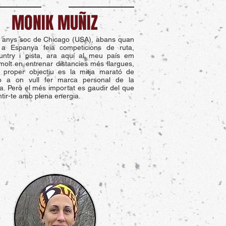
MONIK MUÑIZ
 anys soc de Chicago (USA), abans quan
 a Espanya feia competicions de ruta,
untry i pista, ara aquí al meu país em
molt en entrenar distancies més llargues,
 proper objectiu es la mitja marató de
o a on vull fer marca personal de la
ia. Però el més importat es gaudir del que
entir-te amb plena energia.