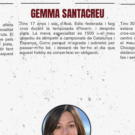
GEMMA SANTACREU
Tinc 17 anys i sóc d'Avià. Estic federada i faig
Tinc 30
atleta
cros durant la temporada d'hivern, i després
estava
ialitat
pista. La meva especialitat és 1500 i el meu
cros-co
uta. El
objectiu és competir a campionats de Catalunya i
centro 
me pels
Espanya. Corro perquè m'agrada i sobretot per
el meu
 pista,
passar-m'ho bé, i deixaré de fer-ho el dia que
Chicag
ir fent
aquest hobby es converteixi en obligació.
distànc
 aquest
fas i s