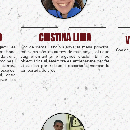
O
CRISTINA LIRIA
V
jectiu es
Soc de Berga i tinc 28 anys, la meva principal
Soc de 
una bona
motivació són les curses de muntanya, tot i que
s de tronc
vaig alternant amb algunes d'asfalt. El meu
poc pes i
objectiu fins al setembre es entrenar-me per fer
 carrera
la sailfish per relleus i desprès començar la
escales,
temporada de cros.
l, entre
ovar les