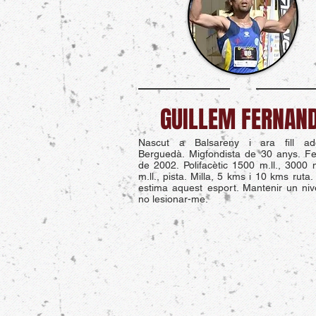
GUILLEM FERNAN
Nascut a Balsareny i ara fill ad
Berguedà. Migfondista de 30 anys. Fe
de 2002. Polifacètic 1500 m.ll., 3000 m
m.ll., pista. Milla, 5 kms i 10 kms ruta.
estima aquest esport. Mantenir un nive
no lesionar-me.