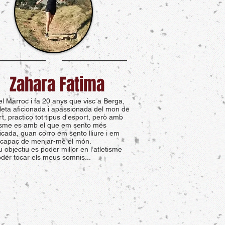
Zahara Fatima
l Marroc i fa 20 anys que visc a Berga,
leta aficionada i apassionada del mon de
rt, practico tot tipus d'esport, però amb
etisme es amb el que em sento més
ficada, quan corro em sento lliure i em
 capaç de menjar-me el món.
 objectiu es poder millor en l’atletisme
der tocar els meus somnis...