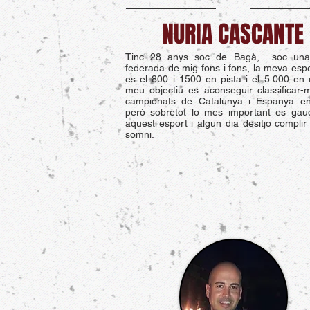
NURIA CASCANTE
Tinc 28 anys soc de Bagà, soc una 
federada de mig fons i fons, la meva espec
es el 800 i 1500 en pista i el 5.000 en r
meu objectiu es aconseguir classificar-
campionats de Catalunya i Espanya en
però sobretot lo mes important es gaud
aquest esport i algun dia desitjo complir
somni.