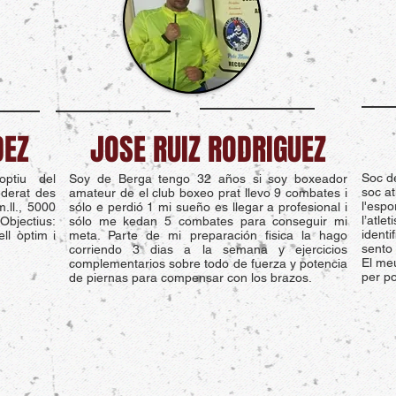
DEZ
JOSE RUIZ RODRIGUEZ
Soc de
optiu del
Soy de Berga tengo 32 años si soy boxeador
soc at
derat des
amateur de el club boxeo prat llevo 9 combates i
l'espo
.ll., 5000
sólo e perdió 1 mi sueño es llegar a profesional i
l’atl
 Objectius:
sólo me kedan 5 combates para conseguir mi
identi
ll òptim i
meta. Parte de mi preparación fisica la hago
sento
corriendo 3 dias a la semana y ejercicios
El meu
complementarios sobre todo de fuerza y potencia
per po
de piernas para compensar con los brazos.